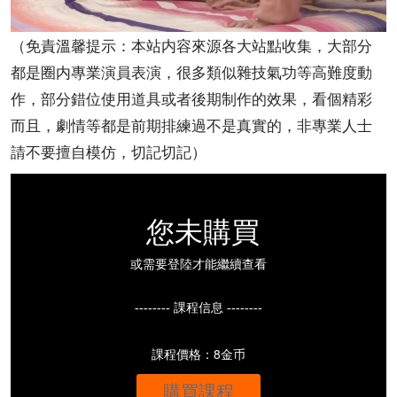
（免責溫馨提示：本站内容來源各大站點收集，大部分
都是圈内專業演員表演，很多類似雜技氣功等高難度動
作，部分錯位使用道具或者後期制作的效果，看個精彩
而且，劇情等都是前期排練過不是真實的，非專業人士
請不要擅自模仿，切記切記）
您未購買
或需要登陸才能繼續查看
-------- 課程信息 --------
課程價格：8金币
購買課程