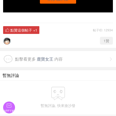
點贊這個帖子
+1
帖子ID: 12934

1
贊
點擊看更多
鹿寶女王
内容

暫無評論


暫無評論, 快來搶沙發
APP下載