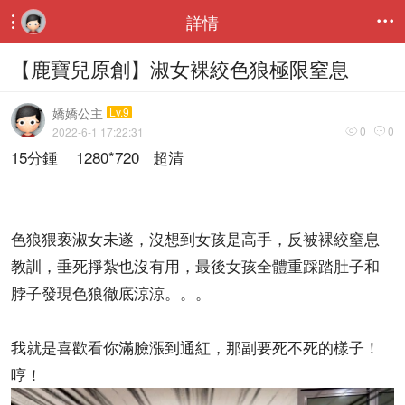
詳情


【鹿寶兒原創】淑女裸絞色狼極限窒息
嬌嬌公主
Lv.9
0
0
2022-6-1 17:22:31


15分鍾 1280*720 超清
色狼猥亵淑女未遂，沒想到女孩是高手，反被裸絞窒息
教訓，垂死掙紮也沒有用，最後女孩全體重踩踏肚子和
脖子發現色狼徹底涼涼。。。
我就是喜歡看你滿臉漲到通紅，那副要死不死的樣子！
哼！