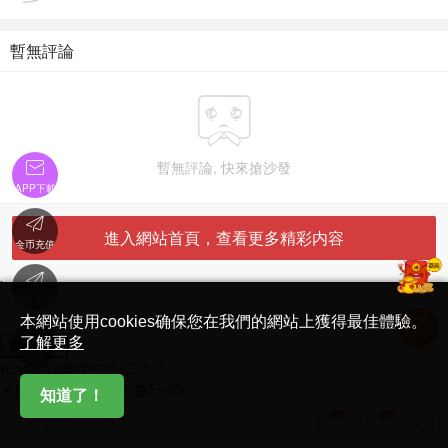
暫無評論


暫無評論, 快來搶沙發
APP下載

進入網站首頁，查看更多精彩内容
金币充值

'
在線客服
简体中文版
本網站使用cookies确保您在我們的網站上獲得最佳體驗。

了解更多
Translate
首頁
English
繁體中文
日本語
日本語
繁體中文
English
知道了！
9
60



說點什麽吧...
