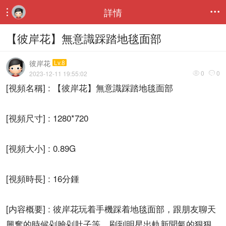
詳情


【彼岸花】無意識踩踏地毯面部
彼岸花
Lv.8
0
0
2023-12-11 19:55:02


[視頻名稱] : 【彼岸花】無意識踩踏地毯面部
[視頻尺寸] : 1280*720
[視頻大小] : 0.89G
[視頻時長] : 16分鍾
[内容概要] : 彼岸花玩着手機踩着地毯面部，跟朋友聊天
興奮的時候剁臉剁肚子等，刷到明星出軌新聞氣的狠狠