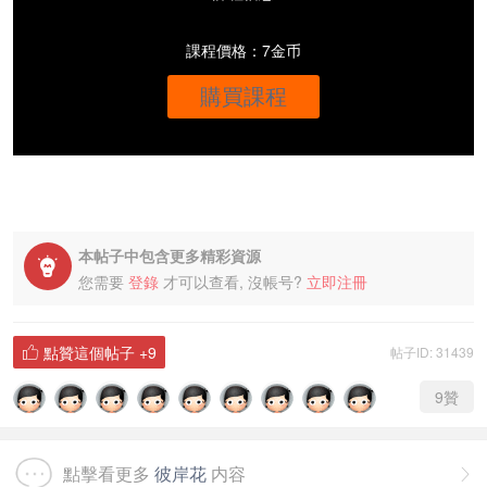
課程價格：7金币
購買課程
本帖子中包含更多精彩資源

您需要
登錄
才可以查看, 沒帳号?
立即注冊
點贊這個帖子
+9
帖子ID: 31439

9
贊
點擊看更多
彼岸花
内容
