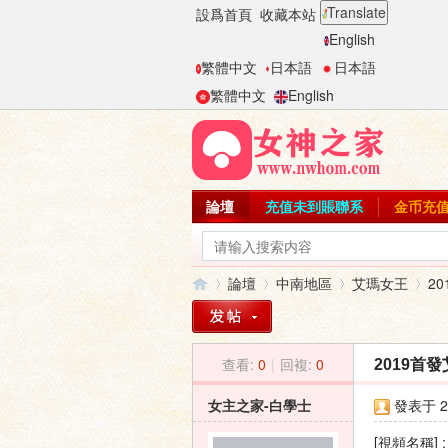
Translate
設爲首頁
收藏本站
English
繁體中文
日本語
日本語
繁體中文
English
論壇
充值未到賬聯系
金币充
論壇
中南地區
艾瑪女王
2
查看:
0
|
回複:
0
2019首
女
»
›
›
›
女主之家-白學士
發表于 20
[視頻名稱]