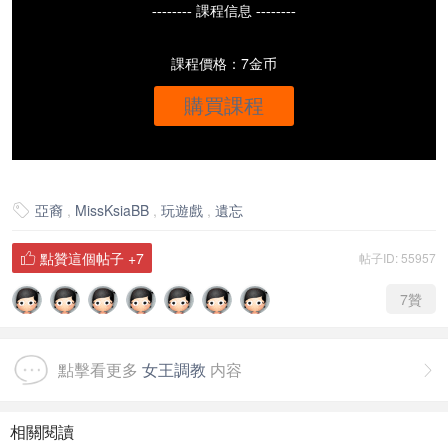
-------- 課程信息 --------
課程價格：7金币
購買課程
亞裔
,
MissKsiaBB
,
玩遊戲
,
遺忘

點贊這個帖子
+7
帖子ID: 55957

7
贊
點擊看更多
女王調教
内容

相關閱讀