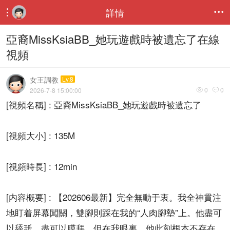
詳情


亞裔MissKsiaBB_她玩遊戲時被遺忘了在線
視頻
女王調教
Lv.8
0
0
2026-7-8 15:00:00


[視頻名稱] : 亞裔MissKsiaBB_她玩遊戲時被遺忘了
[視頻大小] : 135M
[視頻時長] : 12min
[内容概要] : 【202606最新】完全無動于衷。我全神貫注
地盯着屏幕闖關，雙腳則踩在我的“人肉腳墊”上。他盡可
以舔舐、盡可以膜拜，但在我眼裏，他此刻根本不存在